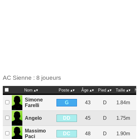
AC Sienne : 8 joueurs
Nom
Poste
Âge
Pied
Taille
Na
Simone
G
43
D
1.84m
Farelli
DD
Angelo
45
D
1.75m
Massimo
DC
48
D
1.90m
Paci