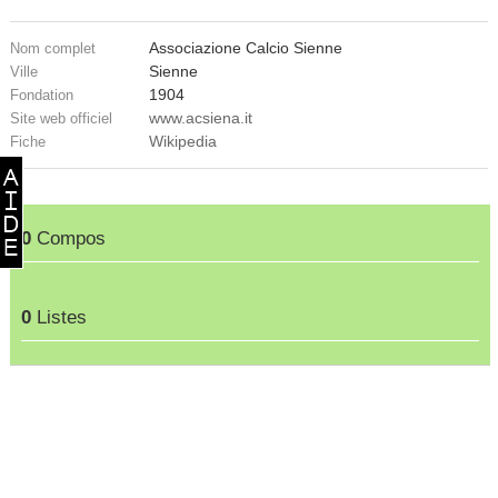
Associazione Calcio Sienne
Nom complet
Sienne
Ville
1904
Fondation
www.acsiena.it
Site web officiel
Wikipedia
Fiche
0
Compos
0
Listes