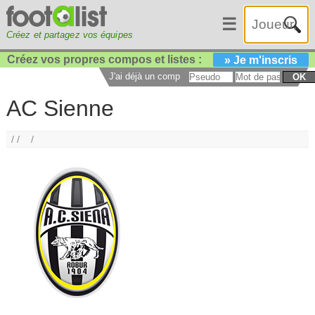
☰
Créez et partagez vos équipes
Créez vos propres compos et listes :
» Je m'inscris
J'ai déjà un compte :
OK
AC Sienne
/ /
/