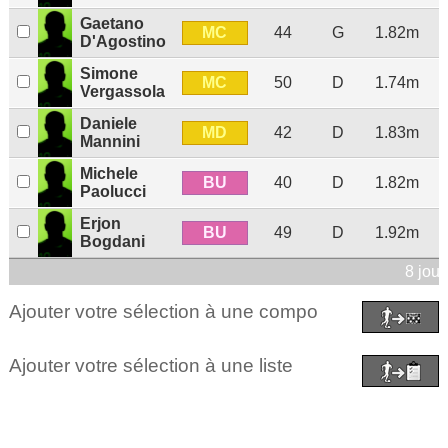
Gaetano
MC
44
G
1.82m
D'Agostino
Simone
MC
50
D
1.74m
Vergassola
Daniele
MD
42
D
1.83m
Mannini
Michele
BU
40
D
1.82m
Paolucci
Erjon
BU
49
D
1.92m
Bogdani
8 jou
Ajouter votre sélection à une compo
Ajouter votre sélection à une liste