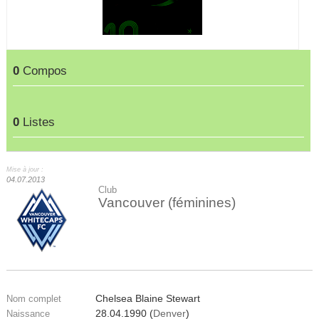
0
Compos
0
Listes
Mise à jour :
04.07.2013
Club
Vancouver (féminines)
Chelsea Blaine Stewart
Nom complet
28.04.1990 (
Denver
)
Naissance