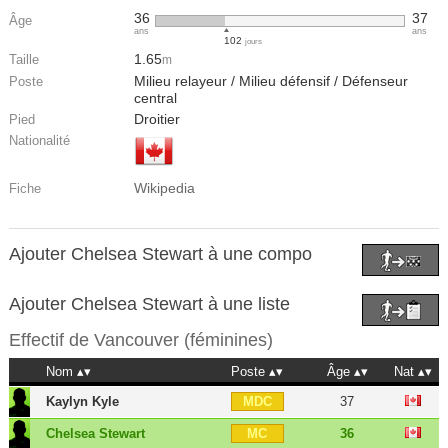
36
37
Âge
ans
ans
102
jours
1.65
Taille
m
Milieu relayeur / Milieu défensif / Défenseur
Poste
central
Droitier
Pied
Nationalité
Wikipedia
Fiche
Ajouter Chelsea Stewart à une compo
Ajouter Chelsea Stewart à une liste
Effectif de
Vancouver (féminines)
Nom
Poste
Âge
Nat
Kaylyn Kyle
37
MDC
Chelsea Stewart
36
MC