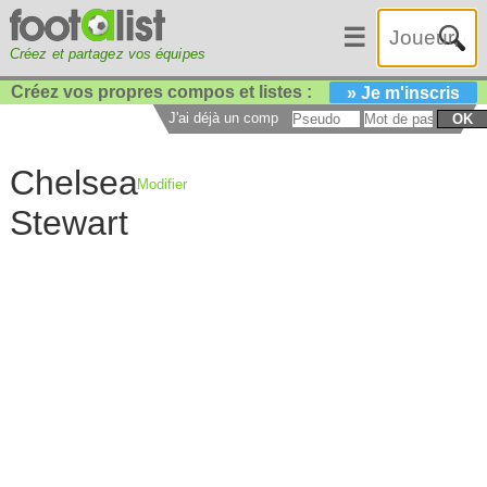
☰
Créez et partagez vos équipes
Créez vos propres compos et listes :
» Je m'inscris
J'ai déjà un compte :
OK
Chelsea
Modifier
Stewart