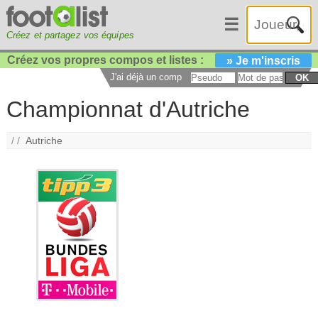
☰
Créez et partagez vos équipes
Créez vos propres compos et listes :
» Je m'inscris
J'ai déjà un compte :
OK
Championnat d'Autriche
/ /
Autriche