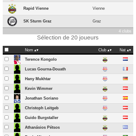
Rapid Vienne
Vienne
SK Sturm Graz
Graz
4 clubs
Sélection de 20 joueurs
Nom
Club
Nat
Terence Kongolo
Lucas Gourna-Douath
Hany Mukhtar
Kevin Wimmer
Jonathan Soriano
Christoph Leitgeb
Guido Burgstaller
Athanásios Pétsos