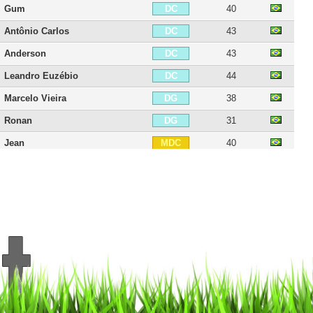
Gum
40
DC
Antônio Carlos
43
DC
Anderson
43
DC
Leandro Euzébio
44
DC
Marcelo Vieira
38
DG
Ronan
31
DG
Jean
40
MDC
Fábio
33
MDC
Edwin Valencia
41
MDC
Willian
33
MDC
Ganso
36
MOC
Darío Conca
43
MOC
Eduardo
33
MOC
Wagner
41
MOC