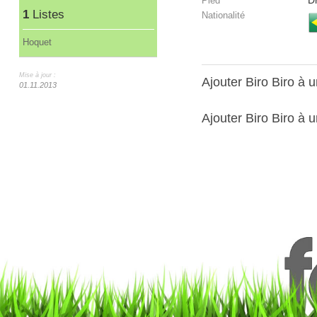
Dr
Pied
1
Listes
Nationalité
Hoquet
Mise à jour :
Ajouter Biro Biro à
01.11.2013
Ajouter Biro Biro à u