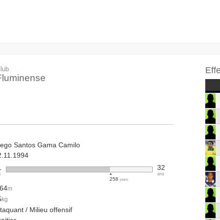
lub
Eff
Fluminense
iego Santos Gama Camilo
2.11.1994
1
32
s
ans
258
jours
.64
m
5
kg
taquant / Milieu offensif