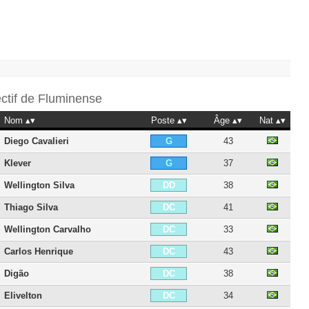
ectif de
Fluminense
Nom
Poste
Âge
Nat
Diego Cavalieri
43
G
Klever
37
G
Wellington Silva
38
DD
Thiago Silva
41
DC
Wellington Carvalho
33
DC
Carlos Henrique
43
DC
Digão
38
DC
Elivelton
34
DC