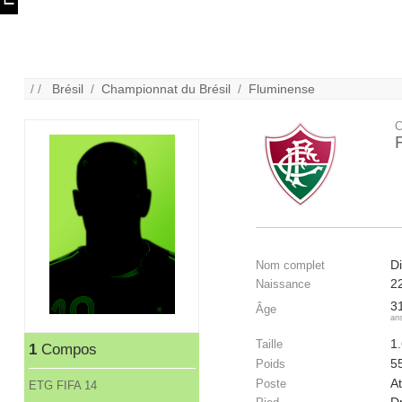
/ /
Brésil
/
Championnat du Brésil
/
Fluminense
C
D
Nom complet
2
Naissance
3
Âge
an
1
Taille
1
Compos
5
Poids
At
Poste
ETG FIFA 14