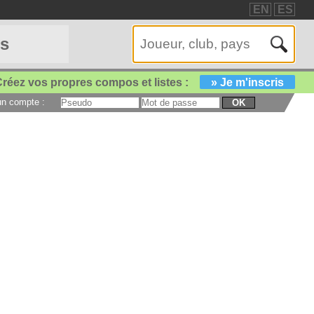
EN
ES
es
réez vos propres compos et listes :
» Je m'inscris
 un compte :
OK