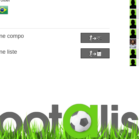
oitier
 une compo
ne liste