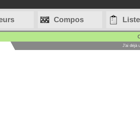
eurs
Compos
List
C
J'ai déjà