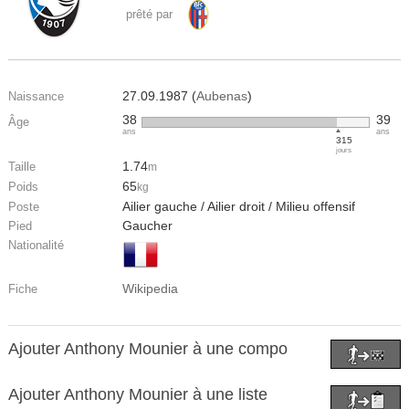
prêté par
27.09.1987 (
Aubenas
)
Naissance
38
39
Âge
ans
ans
315
jours
1.74
Taille
m
65
Poids
kg
Ailier gauche / Ailier droit / Milieu offensif
Poste
Gaucher
Pied
Nationalité
Wikipedia
Fiche
Ajouter Anthony Mounier à une compo
Ajouter Anthony Mounier à une liste