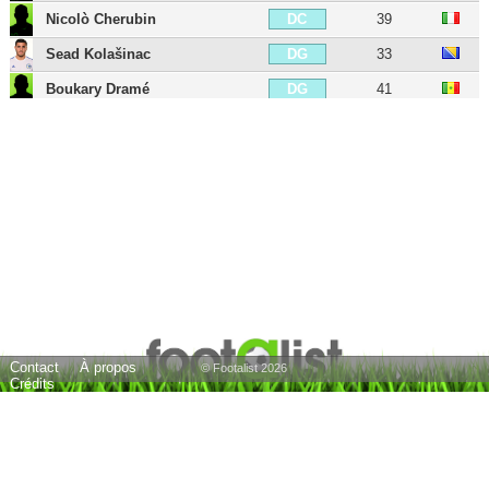
Nicolò Cherubin
39
DC
Sead Kolašinac
33
DG
Boukary Dramé
41
DG
Gianpaolo Bellini
46
DG
Cristiano Del Grosso
43
DG
Michele Ferri
45
DG
Luca Cigarini
40
MC
Carlos Carmona
39
MC
Nicolas Napol
30
MC
Josip Ilicic
38
MOC
Contact
À propos
Federico Varano
31
MOC
© Footalist 2026
Crédits
Marcelo Estigarribia
38
MG
Anthony Mounier
38
AIG
Alessandro Diamanti
43
ATT