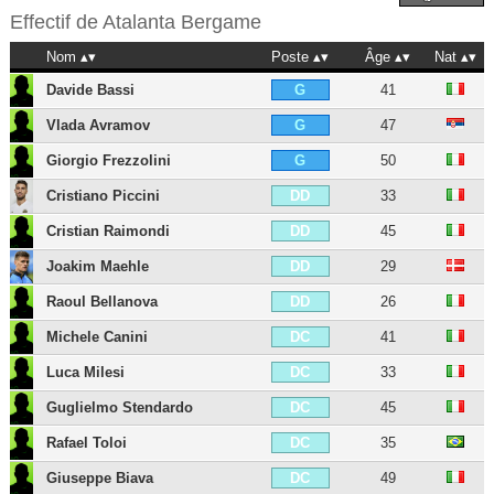
Effectif de
Atalanta Bergame
Nom
Poste
Âge
Nat
Davide Bassi
41
G
Vlada Avramov
47
G
Giorgio Frezzolini
50
G
Cristiano Piccini
33
DD
Cristian Raimondi
45
DD
Joakim Maehle
29
DD
Raoul Bellanova
26
DD
Michele Canini
41
DC
Luca Milesi
33
DC
Guglielmo Stendardo
45
DC
Rafael Toloi
35
DC
Giuseppe Biava
49
DC