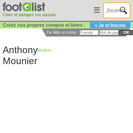
☰
Créez et partagez vos équipes
Créez vos propres compos et listes :
» Je m'inscris
J'ai déjà un compte :
OK
Anthony
Modifier
Mounier