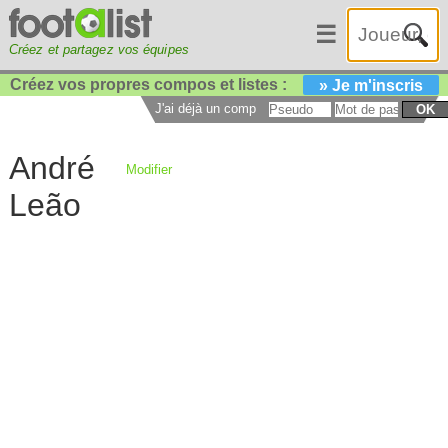
☰
Créez et partagez vos équipes
Créez vos propres compos et listes :
» Je m'inscris
J'ai déjà un compte :
OK
André
Modifier
Leão