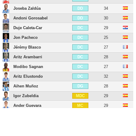
Joseba Zaldúa
34
DD
Andoni Gorosabel
30
DD
Duje Caleta-Car
29
DC
Jon Pacheco
25
DC
Jérémy Blasco
27
DC
Aritz Arambarri
28
DC
Modibo Sagnan
27
DC
Aritz Elustondo
32
DC
Aihen Muñoz
28
DG
Igor Zubeldia
29
MDC
Ander Guevara
29
MC
Jon Guridi
31
MC
Carlos Soler
29
MD
David Silva
40
MOC