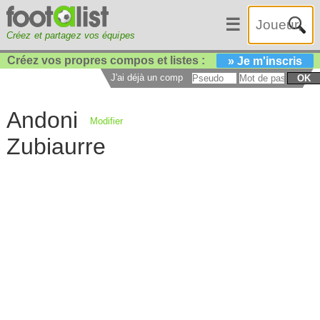
☰
Créez et partagez vos équipes
Créez vos propres compos et listes :
» Je m'inscris
J'ai déjà un compte :
OK
Andoni
Modifier
Zubiaurre