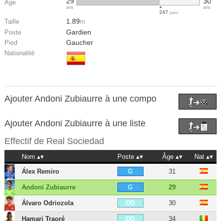
29
30
Âge
ans
ans
247
jours
1.89
Taille
m
Gardien
Poste
Gaucher
Pied
Nationalité
Ajouter Andoni Zubiaurre à une compo
Ajouter Andoni Zubiaurre à une liste
Effectif de
Real Sociedad
Nom
Poste
Âge
Nat
Álex Remiro
31
G
Andoni Zubiaurre
29
G
Álvaro Odriozola
30
DD
Hamari Traoré
34
DD