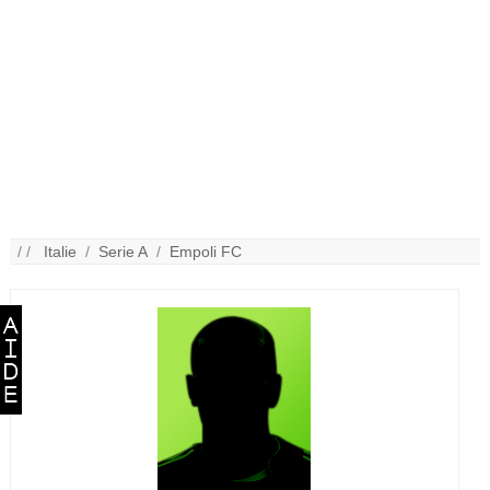
/ /
Italie
/
Serie A
/
Empoli FC