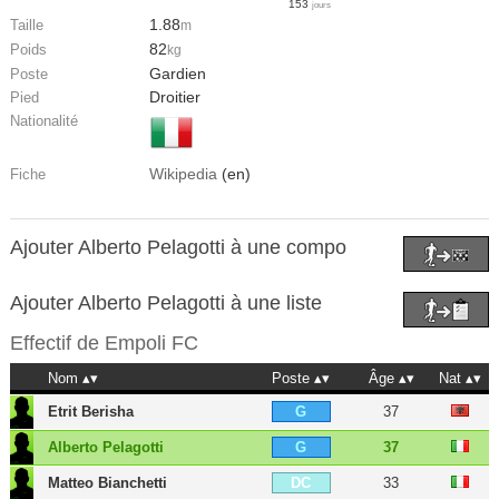
153
jours
1.88
Taille
m
82
Poids
kg
Gardien
Poste
Droitier
Pied
Nationalité
Wikipedia
(en)
Fiche
Ajouter Alberto Pelagotti à une compo
Ajouter Alberto Pelagotti à une liste
Effectif de
Empoli FC
Nom
Poste
Âge
Nat
Etrit Berisha
37
G
Alberto Pelagotti
37
G
Matteo Bianchetti
33
DC