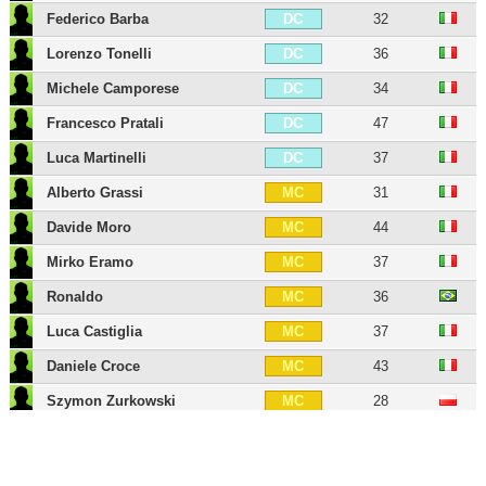
Federico Barba
32
DC
Lorenzo Tonelli
36
DC
Michele Camporese
34
DC
Francesco Pratali
47
DC
Luca Martinelli
37
DC
Alberto Grassi
31
MC
Davide Moro
44
MC
Mirko Eramo
37
MC
Ronaldo
36
MC
Luca Castiglia
37
MC
Daniele Croce
43
MC
Szymon Zurkowski
28
MC
Piotr Zielinski
32
MOC
Mattia Destro
35
BU