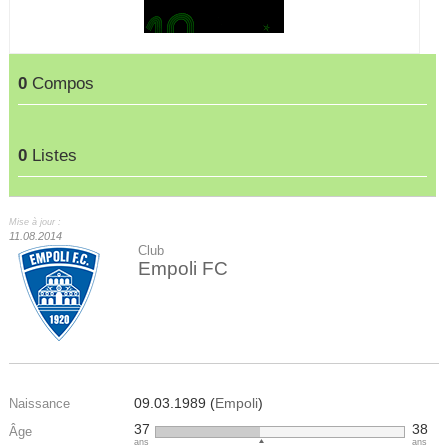
0
Compos
0
Listes
Mise à jour :
11.08.2014
Club
Empoli FC
09.03.1989 (
Empoli
)
Naissance
37
38
Âge
ans
ans