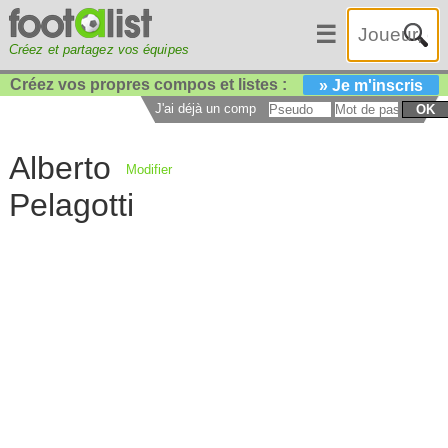
☰
Créez et partagez vos équipes
Créez vos propres compos et listes :
» Je m'inscris
J'ai déjà un compte :
OK
Alberto
Modifier
Pelagotti