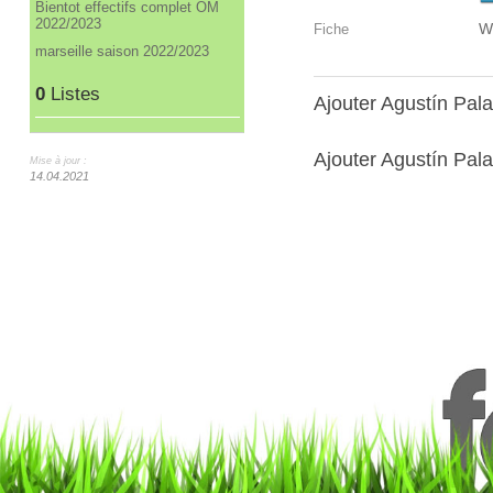
Bientot effectifs complet OM
2022/2023
W
Fiche
marseille saison 2022/2023
0
Listes
Ajouter Agustín Pal
Ajouter Agustín Pala
Mise à jour :
14.04.2021