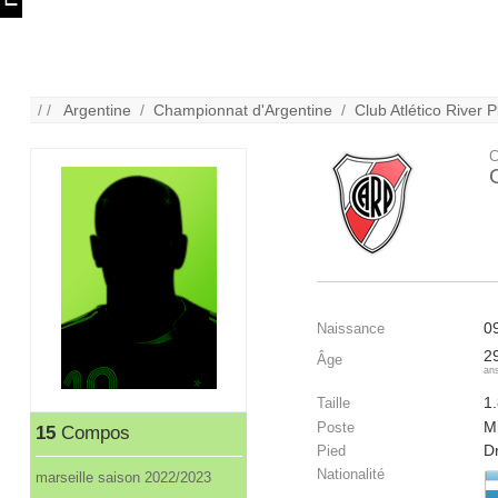
/ /
Argentine
/
Championnat d'Argentine
/
Club Atlético River P
C
C
0
Naissance
2
Âge
an
1
Taille
Mi
Poste
15
Compos
Dr
Pied
Nationalité
marseille saison 2022/2023