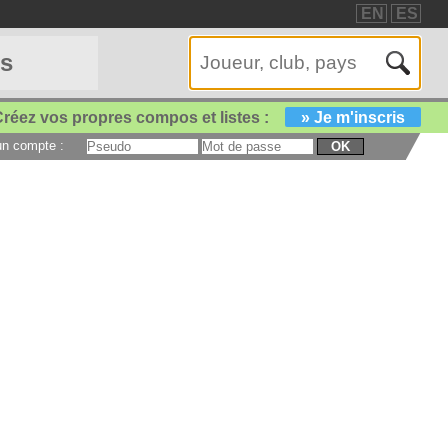
EN
ES
es
réez vos propres compos et listes :
» Je m'inscris
 un compte :
OK