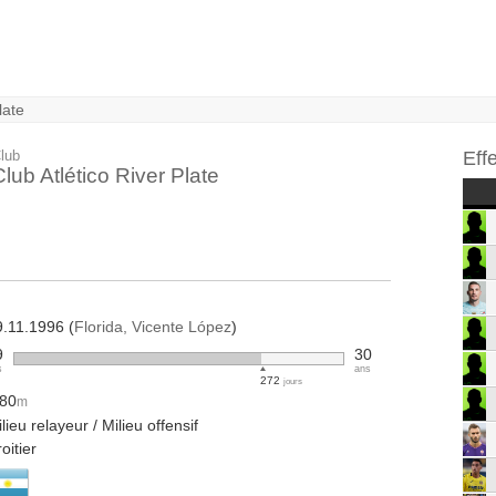
late
lub
Eff
lub Atlético River Plate
9.11.1996 (
Florida, Vicente López
)
9
30
s
ans
272
jours
.80
m
lieu relayeur / Milieu offensif
oitier