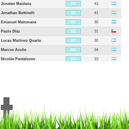
Jonatan Maidana
41
DC
Jonathan Bottinelli
41
DC
Emanuel Mammana
30
DC
Paulo Díaz
31
DC
Lucas Martinez Quarta
30
DC
Marcos Acuña
34
DG
Nicolás Pantaleone
33
DG
Javier Pinola
43
DG
Milton Casco
38
DG
Matías Kranevitter
33
MDC
Leonardo Ponzio
44
MDC
Exequiel Palacios
27
MC
Agustín Palavecino
29
MC
Iván Diaz
33
MC