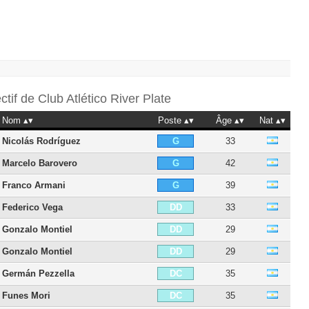
ectif de
Club Atlético River Plate
Nom
Poste
Âge
Nat
Nicolás Rodríguez
33
G
Marcelo Barovero
42
G
Franco Armani
39
G
Federico Vega
33
DD
Gonzalo Montiel
29
DD
Gonzalo Montiel
29
DD
Germán Pezzella
35
DC
Funes Mori
35
DC