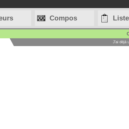
eurs
Compos
List
C
J'ai déjà