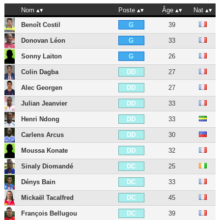
Nom
Poste
Âge
Nat
Benoît Costil
39
G
Donovan Léon
33
G
Sonny Laiton
26
G
Colin Dagba
27
DD
Alec Georgen
27
DD
Julian Jeanvier
33
DD
Henri Ndong
33
DD
Carlens Arcus
30
DD
Moussa Konate
32
DD
Sinaly Diomandé
25
DC
Dénys Bain
33
DC
Mickaël Tacalfred
45
DC
François Bellugou
39
DC