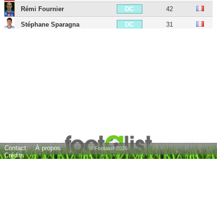
Rémi Fournier
42
DC
Stéphane Sparagna
31
DC
Harisson Marcelin
26
DC
Abdoul Ba
32
DC
Baba Traore
33
DC
Francisco Sierralta
29
DC
Samuel Souprayen
37
DG
Quentin Bernard
37
DG
Kenji-Van Boto
30
DG
Contact
À propos
Assane Dioussé
28
MDC
© Footalist 2026
Crédits
Lionel Mathis
44
MDC
Axel Ngando
33
MC
Aly NDom
30
MC
Samed Kilic
30
MD