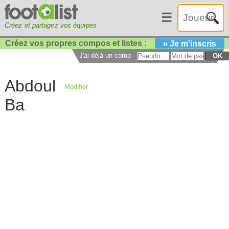
☰
Créez et partagez vos équipes
Créez vos propres compos et listes :
» Je m'inscris
J'ai déjà un compte :
OK
Abdoul
Modifier
Ba