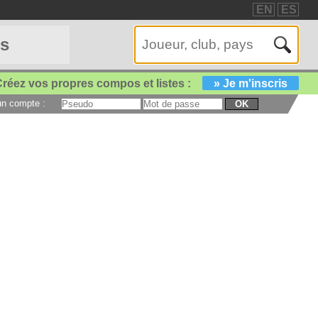
EN
ES
es
réez vos propres compos et listes :
» Je m'inscris
 un compte :
OK