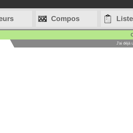
eurs
Compos
List
C
J'ai déjà