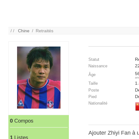
/ /
Chine
/ Retraités
Re
Statut
2
Naissance
5
Âge
an
1
Taille
D
Poste
Dr
Pied
Nationalité
0
Compos
Ajouter Zhiyi Fan à
1
Listes