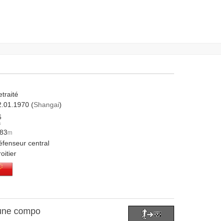
traité
2.01.1970 (
Shangai
)
6
s
.83
m
éfenseur central
oitier
 une compo