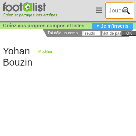
☰
Créez et partagez vos équipes
Créez vos propres compos et listes :
» Je m'inscris
J'ai déjà un compte :
OK
Yohan
Modifier
Bouzin