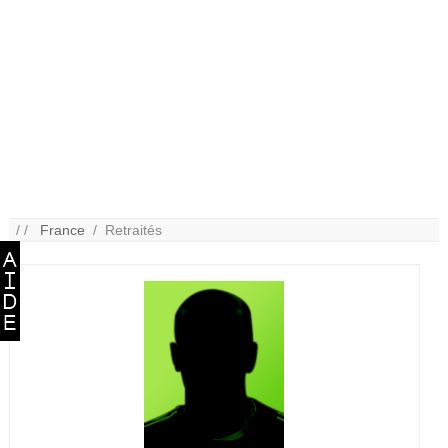
/ /
France
/ Retraités