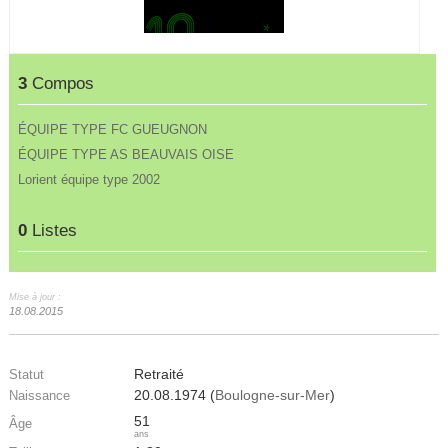
3
Compos
ÉQUIPE TYPE FC GUEUGNON
ÉQUIPE TYPE AS BEAUVAIS OISE
Lorient équipe type 2002
0
Listes
Mise à jour :
18.08.2015
Retraité
Statut
20.08.1974 (
Boulogne-sur-Mer
)
Naissance
51
Âge
ans