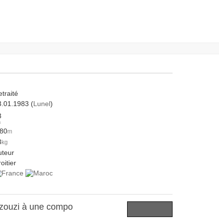
traité
3.01.1983 (
Lunel
)
3
s
.80
m
3
kg
uteur
oitier
zzouzi à une compo