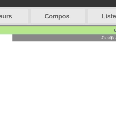
eurs
Compos
List
C
J'ai déjà