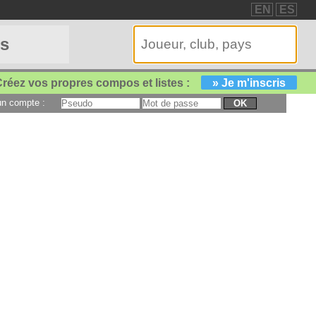
EN
ES
es
réez vos propres compos et listes :
» Je m'inscris
 un compte :
OK