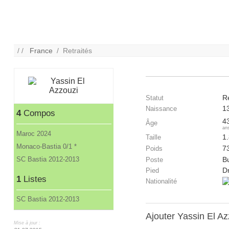
/ /
France
/ Retraités
Re
Statut
1
Naissance
4
Compos
4
Âge
an
Maroc 2024
1
Taille
Monaco-Bastia 0/1 *
7
Poids
SC Bastia 2012-2013
B
Poste
Dr
Pied
1
Listes
Nationalité
SC Bastia 2012-2013
Ajouter Yassin El A
Mise à jour :