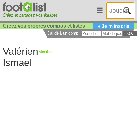
☰
Créez et partagez vos équipes
Créez vos propres compos et listes :
» Je m'inscris
J'ai déjà un compte :
OK
Valérien
Modifier
Ismael