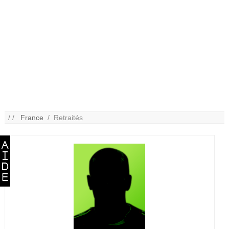
/ /
France
/ Retraités