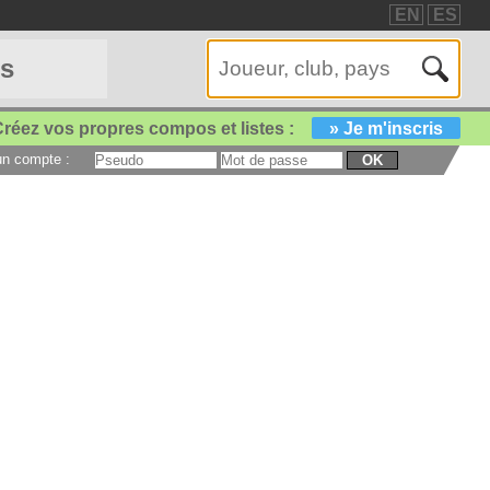
EN
ES
es
réez vos propres compos et listes :
» Je m'inscris
 un compte :
OK