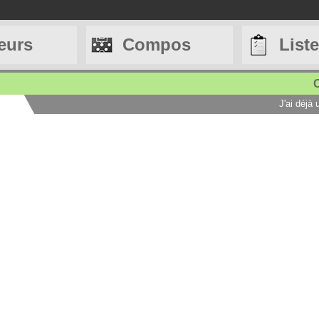
eurs
Compos
List
C
J'ai déjà