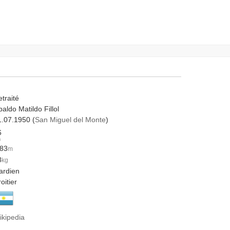
traité
aldo Matildo Fillol
1.07.1950 (
San Miguel del Monte
)
6
s
.83
m
8
kg
ardien
oitier
ikipedia