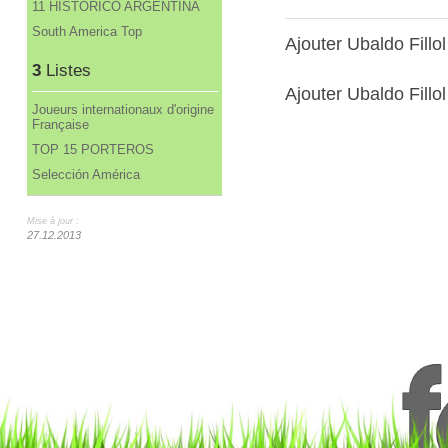
11 HISTORICO ARGENTINA
South America Top
Ajouter Ubaldo Fill
3
Listes
Ajouter Ubaldo Fillol
Joueurs internationaux d'origine
Française
TOP 15 PORTEROS
Selección América
Mise à jour :
27.12.2013