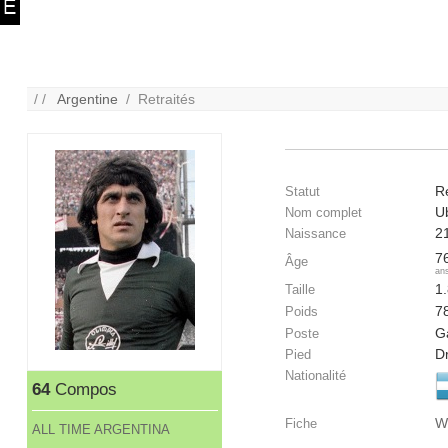
/ /
Argentine
/ Retraités
Re
Statut
Ub
Nom complet
2
Naissance
7
Âge
an
1
Taille
7
Poids
G
Poste
Dr
Pied
Nationalité
64
Compos
W
Fiche
ALL TIME ARGENTINA