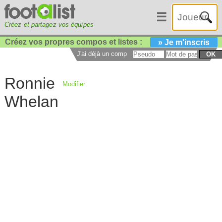
☰
Créez et partagez vos équipes
Créez vos propres compos et listes :
» Je m'inscris
J'ai déjà un compte :
OK
Ronnie
Modifier
Whelan