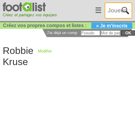
☰
Créez et partagez vos équipes
Créez vos propres compos et listes :
» Je m'inscris
J'ai déjà un compte :
OK
Robbie
Modifier
Kruse