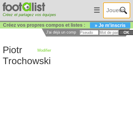
☰
Créez et partagez vos équipes
Créez vos propres compos et listes :
» Je m'inscris
J'ai déjà un compte :
OK
Piotr
Modifier
Trochowski