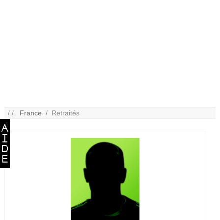
/ /
France
/ Retraités