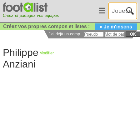
☰
Créez et partagez vos équipes
Créez vos propres compos et listes :
» Je m'inscris
J'ai déjà un compte :
OK
Philippe
Modifier
Anziani