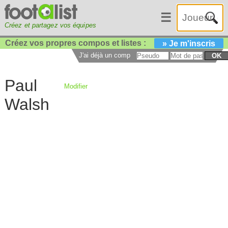
☰
Créez et partagez vos équipes
Créez vos propres compos et listes :
» Je m'inscris
J'ai déjà un compte :
OK
Paul
Modifier
Walsh