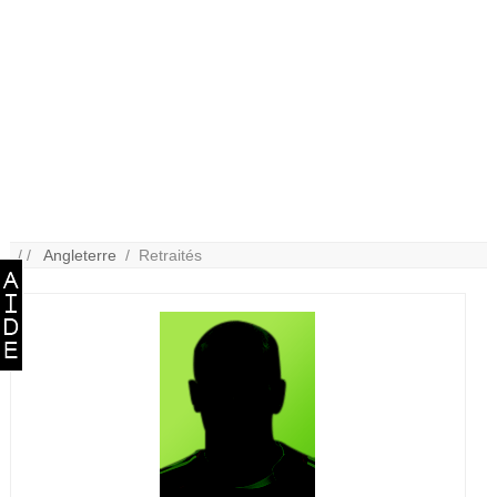
/ /
Angleterre
/ Retraités