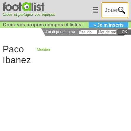
☰
Créez et partagez vos équipes
Créez vos propres compos et listes :
» Je m'inscris
J'ai déjà un compte :
OK
Paco
Modifier
Ibanez