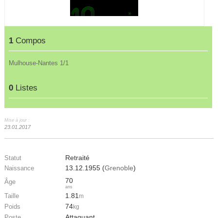
1
Compos
Mulhouse-Nantes 1/1
0
Listes
Mise à jour :
23.01.2017
Retraité
Statut
13.12.1955 (
Grenoble
)
Naissance
70
Âge
ans
1.81
Taille
m
74
Poids
kg
Attaquant
Poste