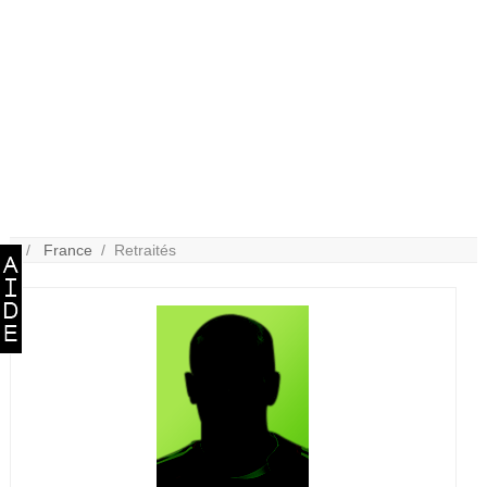
/ /
France
/ Retraités