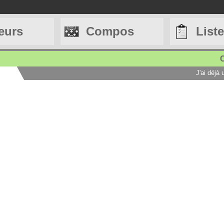
eurs
Compos
List
C
J'ai déjà