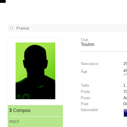
/ /
France
Club
Toulon
2
Naissance
4
Âge
an
1
Taille
7
Poids
Ai
Poste
Dr
Pied
3
Compos
Nationalité
RMCF