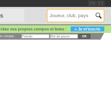
EN
ES
es
réez vos propres compos et listes :
» Je m'inscris
 un compte :
OK