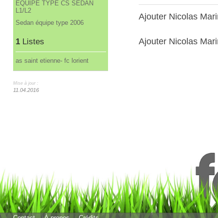
ÉQUIPE TYPE CS SEDAN
L1/L2
Ajouter Nicolas Mar
Sedan équipe type 2006
Ajouter Nicolas Mari
1
Listes
as saint etienne- fc lorient
Mise à jour :
11.04.2016
Contact
À propos
Crédits