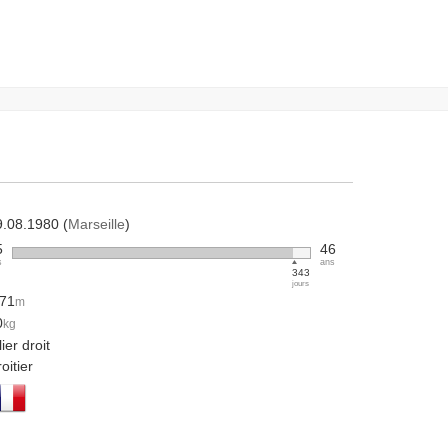
9.08.1980 (
Marseille
)
5
46
s
ans
343
jours
.71
m
0
kg
lier droit
oitier