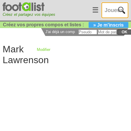
☰
Créez et partagez vos équipes
Créez vos propres compos et listes :
» Je m'inscris
J'ai déjà un compte :
OK
Mark
Modifier
Lawrenson