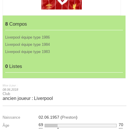
8
Compos
Liverpool équipe type 1986
Liverpool équipe type 1984
Liverpool équipe type 1983
0
Listes
Mise à jour :
08.06.2018
Club
ancien joueur : Liverpool
02.06.1957 (
Preston
)
Naissance
69
70
Âge
ans
ans