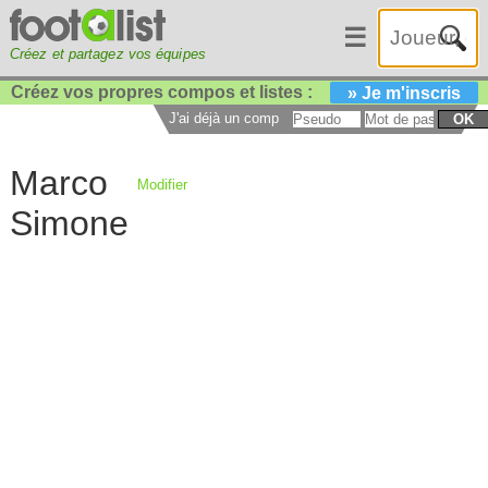
☰
Créez et partagez vos équipes
Créez vos propres compos et listes :
» Je m'inscris
J'ai déjà un compte :
OK
Marco
Modifier
Simone