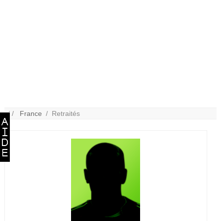
/ /
France
/ Retraités