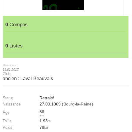
0
Compos
0
Listes
Mise à jour :
19.01.2017
Club
ancien : Laval-Beauvais
Retraité
Statut
27.09.1969 (
Bourg-la-Reine
)
Naissance
56
Âge
ans
1.93
Taille
m
78
Poids
kg