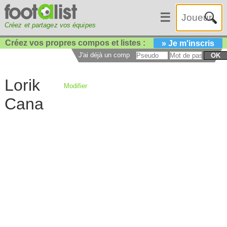
☰
Créez et partagez vos équipes
Créez vos propres compos et listes :
» Je m'inscris
J'ai déjà un compte :
OK
Lorik
Modifier
Cana