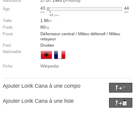
27.07.1983 (
Pristina
)
Naissance
43
44
Âge
ans
ans
13
jours
1.86
Taille
m
80
Poids
kg
Défenseur central / Milieu défensif / Milieu
Poste
relayeur
Droitier
Pied
Nationalité
Wikipedia
Fiche
Ajouter Lorik Cana à une compo
Ajouter Lorik Cana à une liste