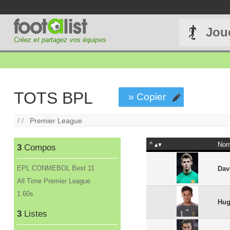
Jou
Créez et partagez vos équipes
TOTS BPL
» Copier
/ /
Premier League
^
No
3
Compos
EPL CONMEBOL Best 11
Dav
All Time Premier League
1.60s
Hug
3
Listes