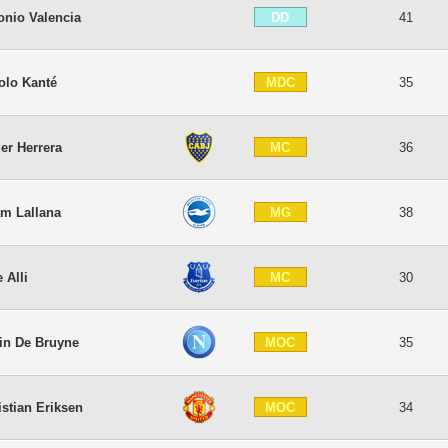
DD
onio Valencia
41
MDC
olo Kanté
35
MC
er Herrera
36
MG
m Lallana
38
MC
 Alli
30
MOC
in De Bruyne
35
MOC
istian Eriksen
34