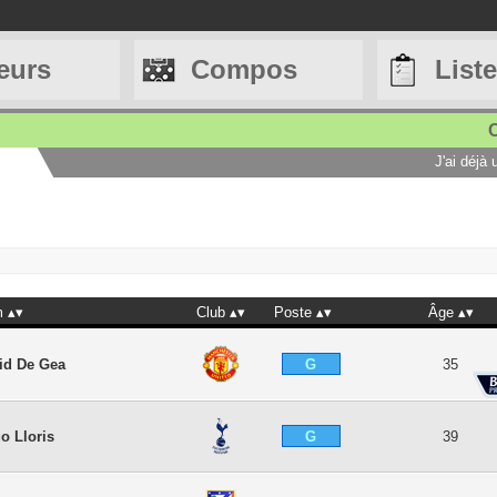
eurs
Compos
List
C
J'ai déjà
m
Club
Poste
Âge
G
id De Gea
35
G
o Lloris
39