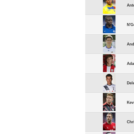
Ant
N'G
And
Ada
Dele
Kev
Chr