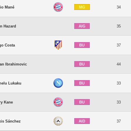
MG
io Mané
34
AIG
n Hazard
35
BU
go Costa
37
BU
tan Ibrahimovic
44
BU
elu Lukaku
33
BU
ry Kane
33
AID
xis Sánchez
37