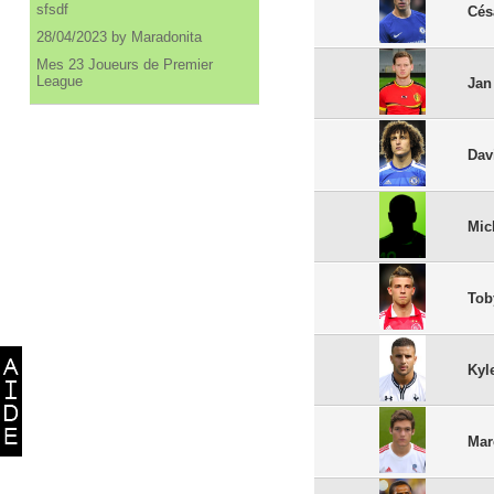
sfsdf
Cés
28/04/2023 by Maradonita
Mes 23 Joueurs de Premier
League
Jan
Dav
Mic
Tob
Kyl
Mar