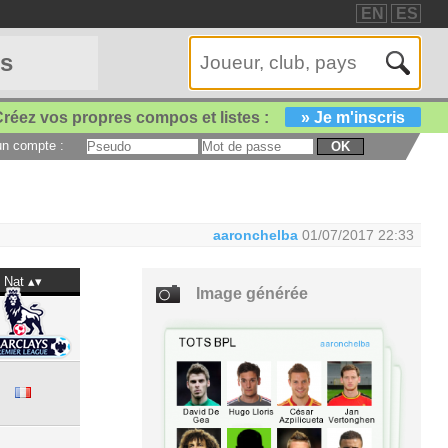
EN
ES
es
réez vos propres compos et listes :
» Je m'inscris
 un compte :
OK
aaronchelba
01/07/2017 22:33
Nat
Image générée