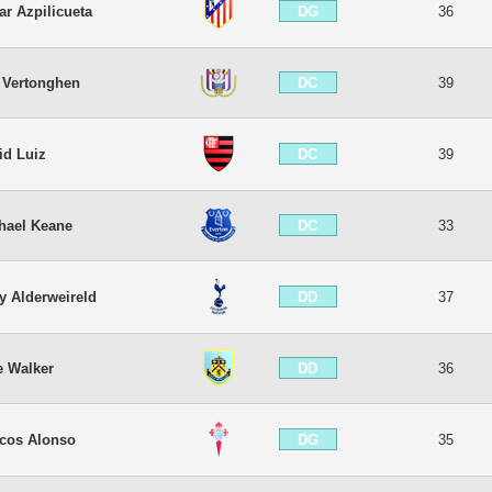
DG
ar Azpilicueta
36
DC
 Vertonghen
39
DC
id Luiz
39
DC
hael Keane
33
DD
y Alderweireld
37
DD
e Walker
36
DG
cos Alonso
35