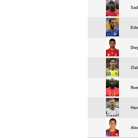
Sad
Ede
Die
Zla
Rom
Har
Ale