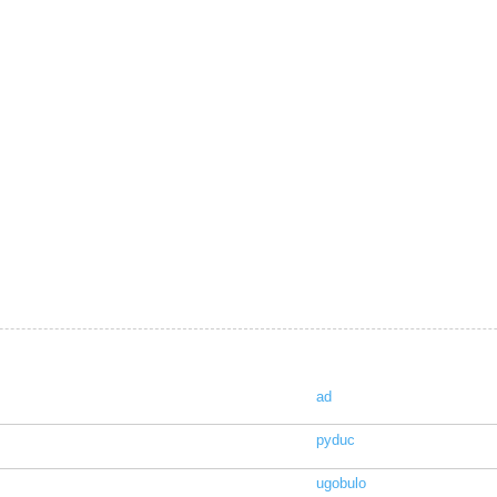
ad
pyduc
ugobulo