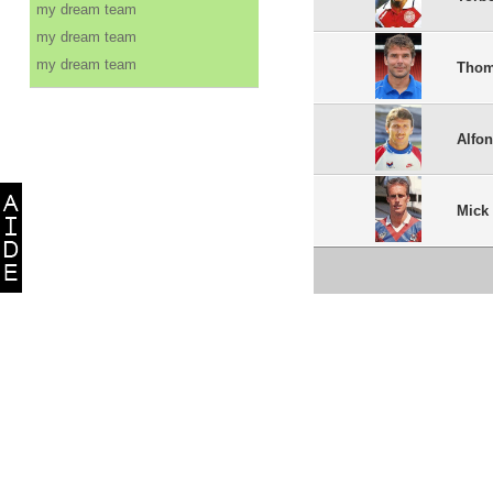
my dream team
my dream team
my dream team
Thom
Alfo
Mick