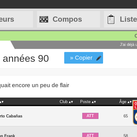
eurs
Compos
List
C
J'ai déjà
s années 90
» Copier
it encore un peu de flair
Club
Poste
Âge
ATT
rto Cabañas
65
ATT
en Frank
58