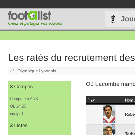
Jou
Créez et partagez vos équipes
Les ratés du recrutement de
/ /
Olympique Lyonnais
Où Lacombe manqua
3
Compos
Compo pro ANS
^
Nom
OL 24\25
equipo1
Robe
3
Listes
Torb