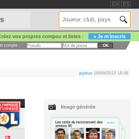
EN
ES
es
réez vos propres compos et listes :
» Je m'inscris
 un compte :
OK
pyduc
10/09/2013 18:06
Nat
Image générée