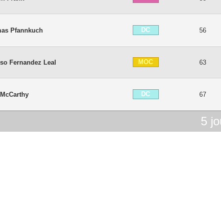
DC
as Pfannkuch
56
MOC
nso Fernandez Leal
63
DC
 McCarthy
67
5
jo