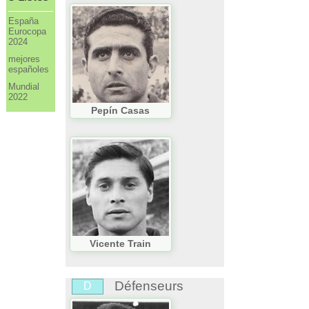
España
Eurocopa
2024
mejores
españoles
Mundial
2022
Pepín Casas
Vicente Train
Défenseurs
D