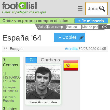
☰
Créez et partagez vos équipes
Créez vos propres compos et listes :
» Je m'inscris
J'ai déjà un compte :
OK
España '64
» Copier
/ /
Espagne
Atletilla
30/07/2020 01:05
Gardiens
3
G
Compos
11
HISTORICO
ESPAÑA
Espagne
All-time XI
Histórico
España
José Ángel Iribar
3
Listes