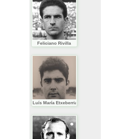
Feliciano Rivilla
Luís María Etxeberria