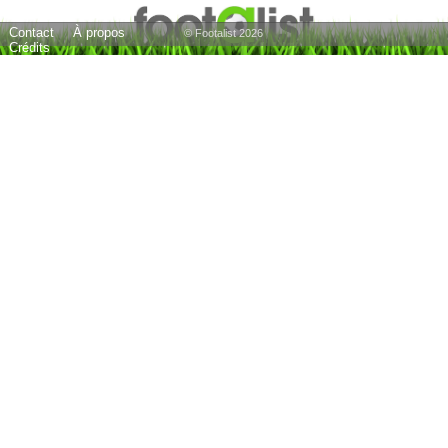
Contact
À propos
© Footalist 2026
Crédits