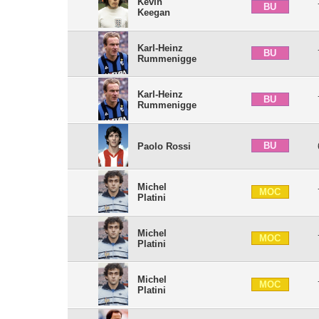
Kevin
BU
Keegan
Karl-Heinz
BU
Rummenigge
Karl-Heinz
BU
Rummenigge
BU
Paolo Rossi
Michel
MOC
Platini
Michel
MOC
Platini
Michel
MOC
Platini