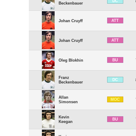
DC
Beckenbauer
ATT
Johan Cruyff
ATT
Johan Cruyff
BU
Oleg Blokhin
Franz
DC
Beckenbauer
Allan
MOC
Simonsen
Kevin
BU
Keegan