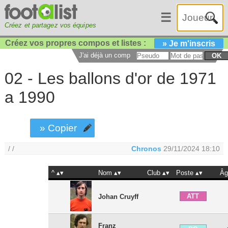
☰
Créez et partagez vos équipes
Créez vos propres compos et listes :
» Je m'inscris
J'ai déjà un compte :
OK
02 - Les ballons d'or de 1971
a 1990
» Copier
/ /
Chronos
29/11/2024 18:10
^
Nom
Club
Poste
Âg
ATT
Johan Cruyff
Franz