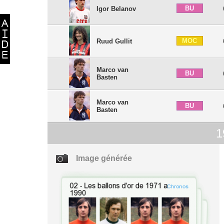
BU
Igor Belanov
MOC
Ruud Gullit
Marco van
BU
Basten
Marco van
BU
Basten
1
Image générée