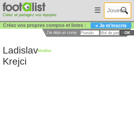
☰
Créez et partagez vos équipes
Créez vos propres compos et listes :
» Je m'inscris
J'ai déjà un compte :
OK
Ladislav
Modifier
Krejci