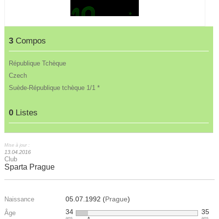
3
Compos
République Tchèque
Czech
Suède-République tchèque 1/1 *
0
Listes
Mise à jour :
13.04.2016
Club
Sparta Prague
05.07.1992 (
Prague
)
Naissance
34
35
Âge
ans
ans