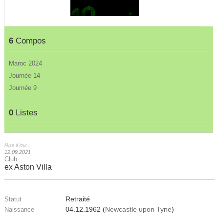
6
Compos
Maroc 2024
Journée 14
Journée 9
0
Listes
Mise à jour :
12.09.2021
Club
ex Aston Villa
Retraité
Statut
04.12.1962 (
Newcastle upon Tyne
)
Naissance