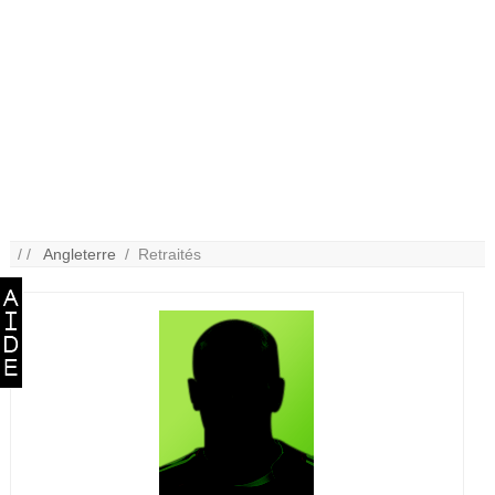
/ /
Angleterre
/ Retraités