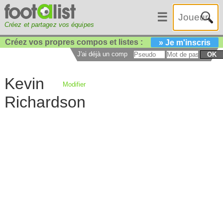
☰
Créez et partagez vos équipes
Créez vos propres compos et listes :
» Je m'inscris
J'ai déjà un compte :
OK
Kevin
Modifier
Richardson