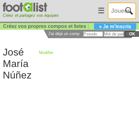
☰
Créez et partagez vos équipes
Créez vos propres compos et listes :
» Je m'inscris
J'ai déjà un compte :
OK
José
Modifier
María
Núñez