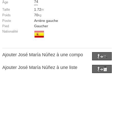
74
Âge
ans
1.72
Taille
m
70
Poids
kg
Arrière gauche
Poste
Gaucher
Pied
Nationalité
Ajouter José María Núñez à une compo
Ajouter José María Núñez à une liste