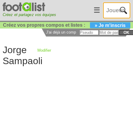
☰
Créez et partagez vos équipes
Créez vos propres compos et listes :
» Je m'inscris
J'ai déjà un compte :
OK
Jorge
Modifier
Sampaoli