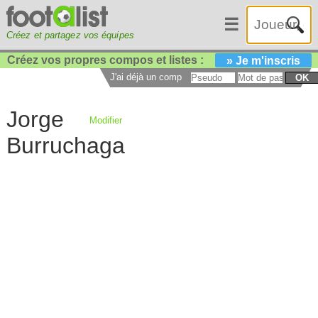
☰
Créez et partagez vos équipes
Créez vos propres compos et listes :
» Je m'inscris
J'ai déjà un compte :
OK
Jorge
Modifier
Burruchaga