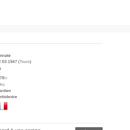
traité
2.03.1947 (
Tours
)
9
s
.78
m
6
kg
ardien
mbidextre