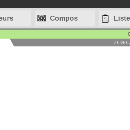
eurs
Compos
List
C
J'ai déjà