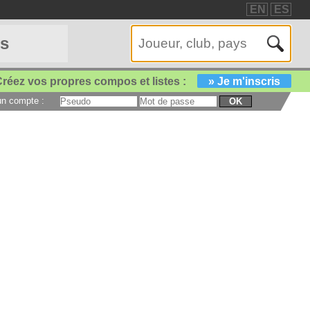
EN
ES
es
réez vos propres compos et listes :
» Je m'inscris
 un compte :
OK