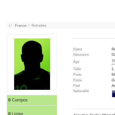
/ /
France
/ Retraités
Re
Statut
0
Naissance
7
Âge
an
1
Taille
6
Poids
G
Poste
A
Pied
Nationalité
0
Compos
0
Listes