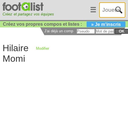
☰
Créez et partagez vos équipes
Créez vos propres compos et listes :
» Je m'inscris
J'ai déjà un compte :
OK
Hilaire
Modifier
Momi