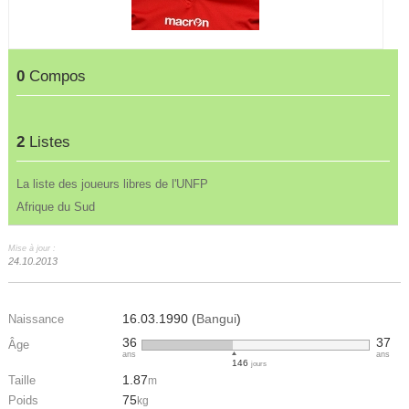
0
Compos
2
Listes
La liste des joueurs libres de l'UNFP
Afrique du Sud
Mise à jour :
24.10.2013
16.03.1990 (
Bangui
)
Naissance
36
37
Âge
ans
ans
146
jours
1.87
Taille
m
75
Poids
kg