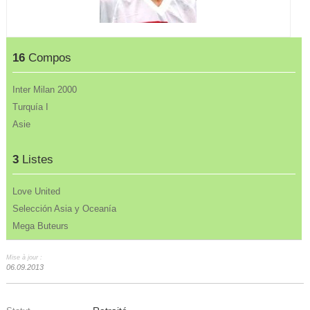
16
Compos
Inter Milan 2000
Turquía I
Asie
3
Listes
Love United
Selección Asia y Oceanía
Mega Buteurs
Mise à jour :
06.09.2013