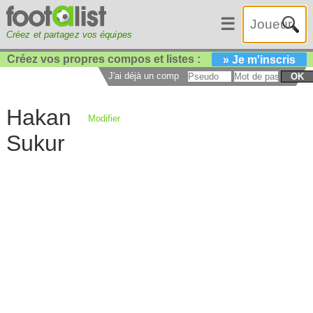
☰
Créez et partagez vos équipes
Créez vos propres compos et listes :
» Je m'inscris
J'ai déjà un compte :
OK
Hakan
Modifier
Sukur