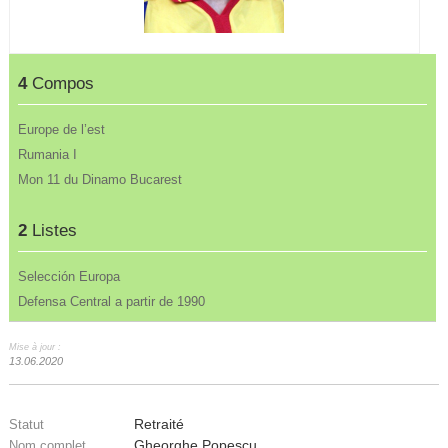
4
Compos
Europe de l’est
Rumania I
Mon 11 du Dinamo Bucarest
2
Listes
Selección Europa
Defensa Central a partir de 1990
Mise à jour :
13.06.2020
Retraité
Statut
Gheorghe Popescu
Nom complet