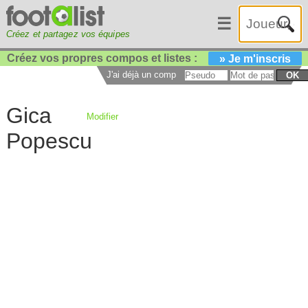
☰
Créez et partagez vos équipes
Créez vos propres compos et listes :
» Je m'inscris
J'ai déjà un compte :
OK
Gica
Modifier
Popescu