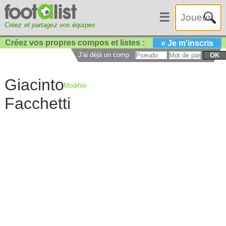
☰
Créez et partagez vos équipes
Créez vos propres compos et listes :
» Je m'inscris
J'ai déjà un compte :
OK
Giacinto
Modifier
Facchetti