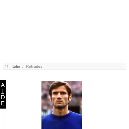
/ /
Italie
/ Retraités