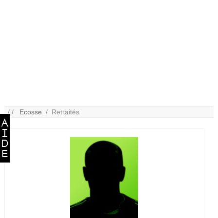
/ /
Ecosse
/ Retraités