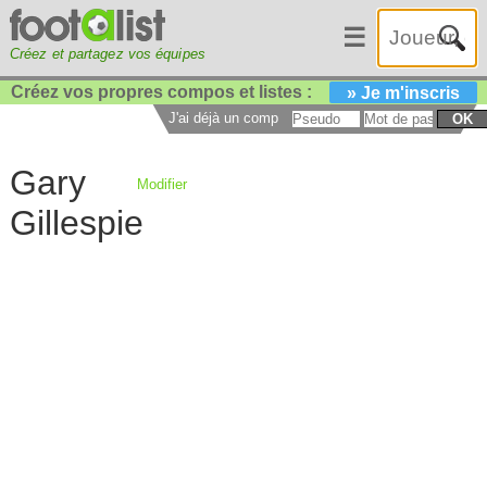
☰
Créez et partagez vos équipes
Créez vos propres compos et listes :
» Je m'inscris
J'ai déjà un compte :
OK
Gary
Modifier
Gillespie