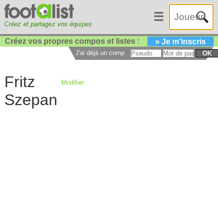
☰
Créez et partagez vos équipes
Créez vos propres compos et listes :
» Je m'inscris
J'ai déjà un compte :
OK
Fritz
Modifier
Szepan