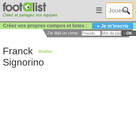
☰
Créez et partagez vos équipes
Créez vos propres compos et listes :
» Je m'inscris
J'ai déjà un compte :
OK
Franck
Modifier
Signorino