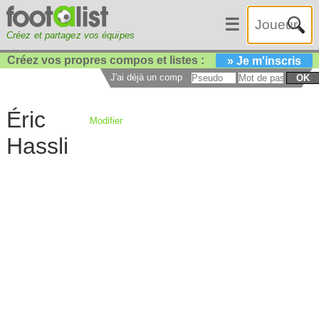
☰
Créez et partagez vos équipes
Créez vos propres compos et listes :
» Je m'inscris
J'ai déjà un compte :
OK
Éric
Modifier
Hassli