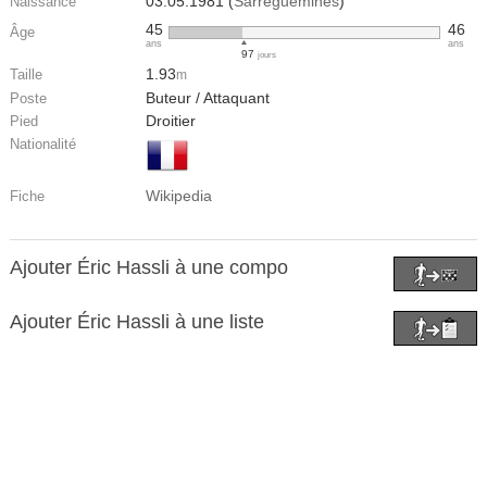
03.05.1981 (
Sarreguemines
)
Naissance
45
46
Âge
ans
ans
97
jours
1.93
Taille
m
Buteur / Attaquant
Poste
Droitier
Pied
Nationalité
Wikipedia
Fiche
Ajouter Éric Hassli à une compo
Ajouter Éric Hassli à une liste