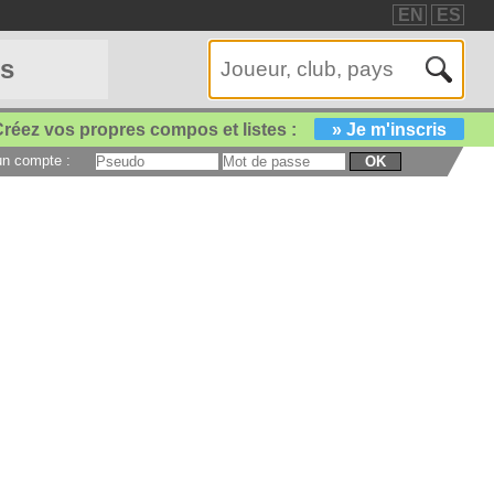
EN
ES
es
réez vos propres compos et listes :
» Je m'inscris
 un compte :
OK