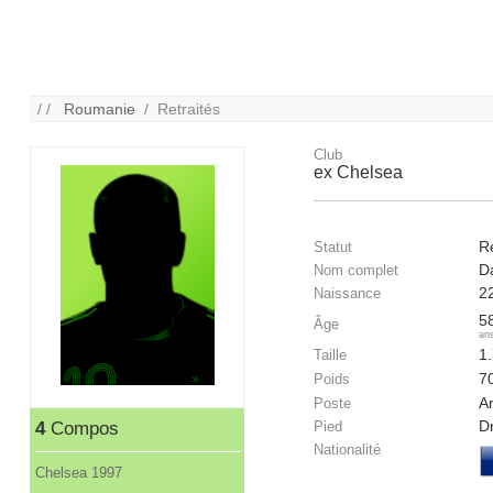
/ /
Roumanie
/ Retraités
Club
ex Chelsea
Re
Statut
Da
Nom complet
2
Naissance
5
Âge
an
1
Taille
7
Poids
Ar
Poste
Dr
4
Compos
Pied
Nationalité
Chelsea 1997