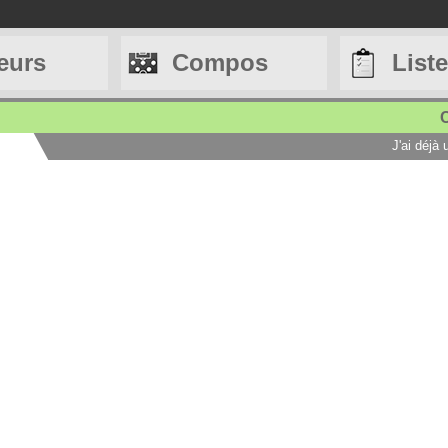
eurs
Compos
List
C
J'ai déjà