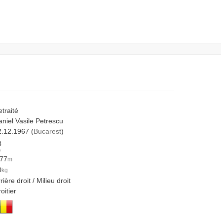
traité
niel Vasile Petrescu
2.12.1967 (
Bucarest
)
8
s
.77
m
0
kg
rière droit / Milieu droit
oitier