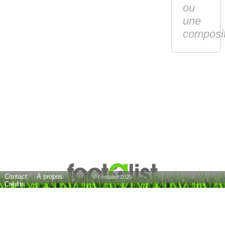
ou
une
composi
Contact
À propos
© Footalist 2026
Crédits