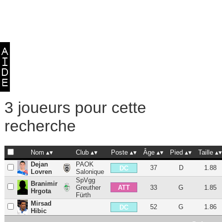
3 joueurs pour cette
recherche
Nom
Club
Poste
Âge
Pied
Taille
Dejan
PAOK
37
D
1.88
DC
Lovren
Salonique
SpVgg
Branimir
ATT
Greuther
33
G
1.85
Hrgota
Fürth
Mirsad
52
G
1.86
DC
Hibic