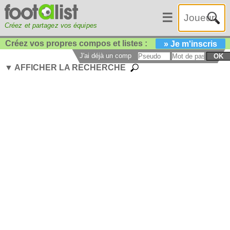
☰
Créez et partagez vos équipes
Créez vos propres compos et listes :
» Je m'inscris
J'ai déjà un compte :
OK
▼ AFFICHER LA RECHERCHE