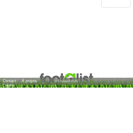
Contact
À propos
© Footalist 2026
Crédits