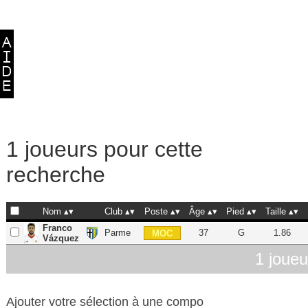
1 joueurs pour cette
recherche
Nom
Club
Poste
Âge
Pied
Taille
Franco
Parme
37
G
1.86
MOC
Vázquez
1 joueu
Ajouter votre sélection à une compo