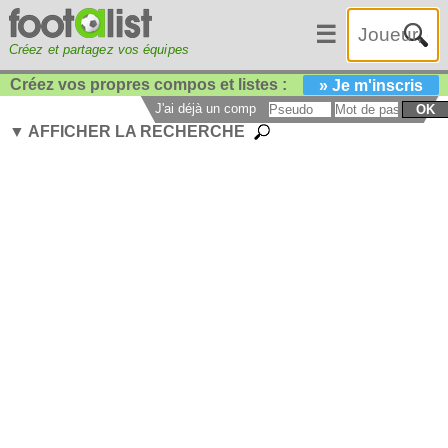
☰
Créez et partagez vos équipes
Créez vos propres compos et listes :
» Je m'inscris
J'ai déjà un compte :
OK
▼ AFFICHER LA RECHERCHE