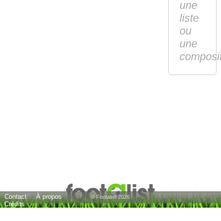
une
liste
ou
une
composi
Contact
À propos
© Footalist 2026
Crédits