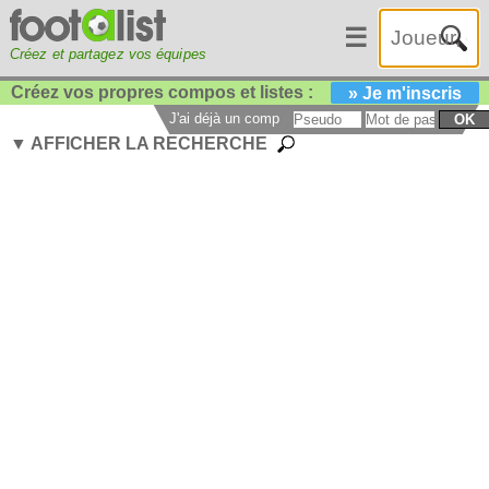
☰
Créez et partagez vos équipes
Créez vos propres compos et listes :
» Je m'inscris
J'ai déjà un compte :
OK
▼ AFFICHER LA RECHERCHE