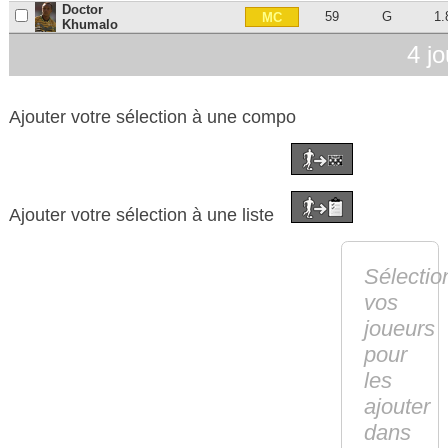
Doctor
59
G
1.
MC
Khumalo
4 j
Ajouter votre sélection à une compo
Ajouter votre sélection à une liste
Sélectio
vos
joueurs
pour
les
ajouter
dans