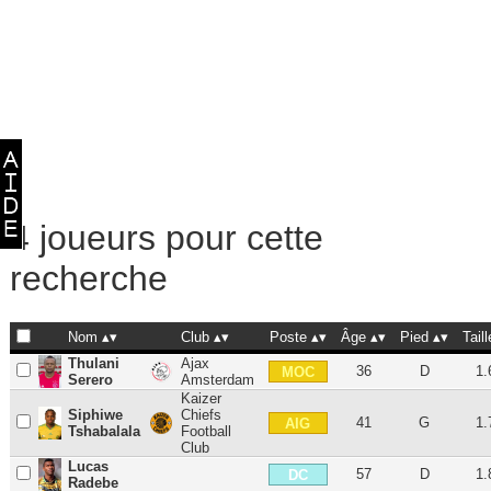
4 joueurs pour cette
recherche
Nom
Club
Poste
Âge
Pied
Taill
Thulani
Ajax
36
D
1.
MOC
Serero
Amsterdam
Kaizer
Siphiwe
Chiefs
41
G
1.
AIG
Tshabalala
Football
Club
Lucas
57
D
1.
DC
Radebe