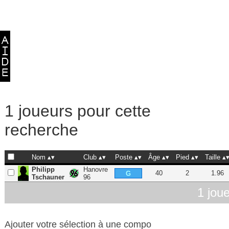
1 joueurs pour cette
recherche
Nom
Club
Poste
Âge
Pied
Taille
Philipp
Hanovre
40
2
1.96
G
Tschauner
96
1 jou
Ajouter votre sélection à une compo