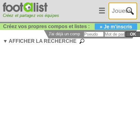
☰
Créez et partagez vos équipes
Créez vos propres compos et listes :
» Je m'inscris
J'ai déjà un compte :
OK
▼ AFFICHER LA RECHERCHE