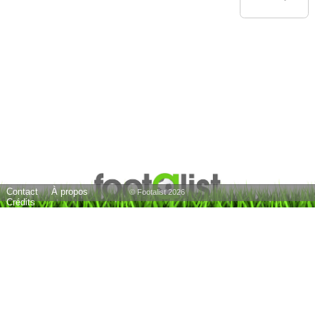
Contact
À propos
© Footalist 2026
Crédits