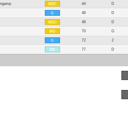
ingamp
44
D
MDC
48
D
G
48
D
MDC
70
G
MG
72
2
G
77
D
DD