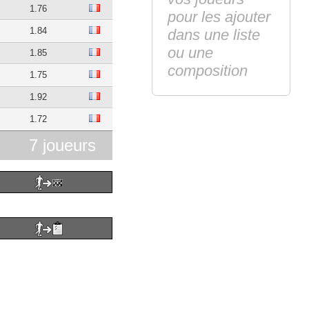
1.76
pour les ajouter
1.84
dans une liste
ou une
1.85
composition
1.75
1.92
1.72
7 joueurs