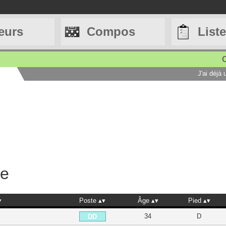
eurs
Compos
List
C
J'ai déjà
he
Poste
Âge
Pied
34
D
DD