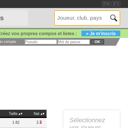
EN
ES
es
réez vos propres compos et listes :
» Je m'inscris
 un compte :
OK
Taille
Nat
Sélectionnez
1.82
vos joueurs